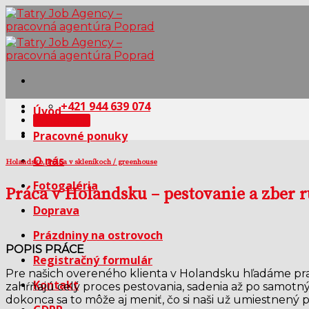
Skip
to
content
+421 944 639 074
Úvod
Whatsapp
Pracovné ponuky
O nás
Holandsko
,
Práca v skleníkoch / greenhouse
Fotogaléria
Práca v Holandsku – pestovanie a zber r
Doprava
Prázdniny na ostrovoch
POPIS PRÁCE
Registračný formulár
Pre našich overeného klienta v Holandsku hľadáme praco
Kontakt
zahŕňajú celý proces pestovania, sadenia až po samotn
dokonca sa to môže aj meniť, čo si naši už umiestnený p