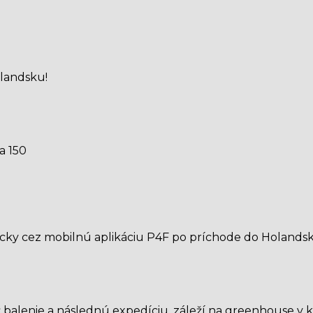
olandsku!
a 150
cky cez mobilnú aplikáciu P4F po príchode do Holands
až balenie a následnú expedíciu, záleží na greenhouse 