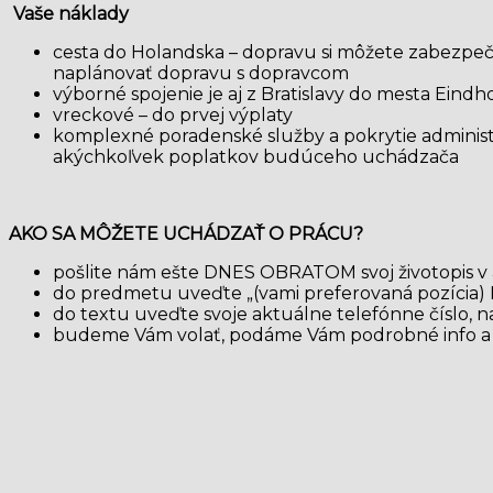
Vaše náklady
cesta do Holandska – dopravu si môžete zabezpe
naplánovať dopravu s dopravcom
výborné spojenie je aj z Bratislavy do mesta Eind
vreckové – do prvej výplaty
komplexné poradenské služby a pokrytie administ
akýchkoľvek poplatkov budúceho uchádzača
AKO SA MÔŽETE UCHÁDZAŤ O PRÁCU?
pošlite nám ešte DNES OBRATOM svoj životopis v
do predmetu uveďte „(vami preferovaná pozíci
do textu uveďte svoje aktuálne telefónne číslo,
budeme Vám volať, podáme Vám podrobné info a