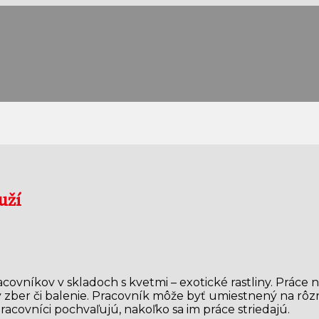
uží
vníkov v skladoch s kvetmi – exotické rastliny. Práce n
ý zber či balenie. Pracovník môže byť umiestnený na rô
racovníci pochvaľujú, nakoľko sa im práce striedajú.