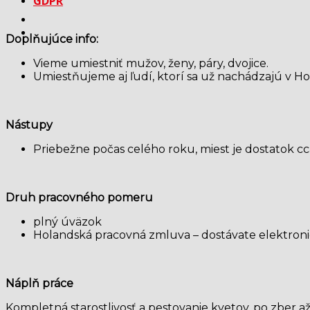
GDPR
Doplňujúce info:
Vieme umiestniť mužov, ženy, páry, dvojice.
Umiestňujeme aj ľudí, ktorí sa už nachádzajú v H
Nástupy
Priebežne počas celého roku, miest je dostatok cc
Druh pracovného pomeru
plný úväzok
Holandská pracovná zmluva – dostávate elektroni
Náplň práce
Kompletná starostlivosť a pestovanie kvetov, po zber 