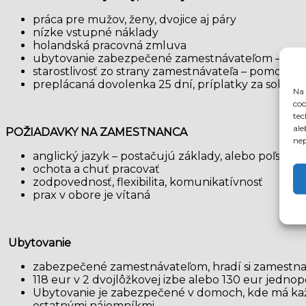
práca pre mužov, ženy, dvojice aj páry
nízke vstupné náklady
holandská pracovná zmluva
ubytovanie zabezpečené zamestnávateľom – zráž
starostlivosť zo strany zamestnávateľa – pomoc p
preplácaná dovolenka 25 dní, príplatky za soboty,
Na 
coo
tec
ale
POŽIADAVKY NA ZAMESTNANCA
nep
anglický jazyk – postačujú základy, alebo poľský j
ochota a chuť pracovať
zodpovednosť, flexibilita, komunikatívnosť
prax v obore je vítaná
Ubytovanie
zabezpečené zamestnávateľom, hradí si zamestn
118 eur v 2 dvojlôžkovej izbe alebo 130 eur jednop
Ubytovanie je zabezpečené v domoch, kde má každý 
ostatnými nájomníkmi.