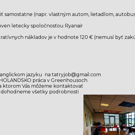
čiť samostatne (napr. vlastným autom, lietadlom, auto
hoven letecky spoločnosťou Ryanair
ratívnych nákladov je v hodnote 120 € (nemusí byť za
 anglickom jazyku na tatryjob@gmail.com
a) HOLANDSKO práca v Greenhousoch
 na ktorom Vás môžeme kontaktovať
 dohodneme všetky podrobnosti