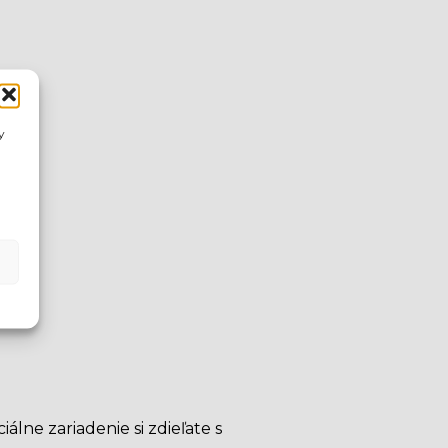
ku
y
lne zariadenie si zdieľate s