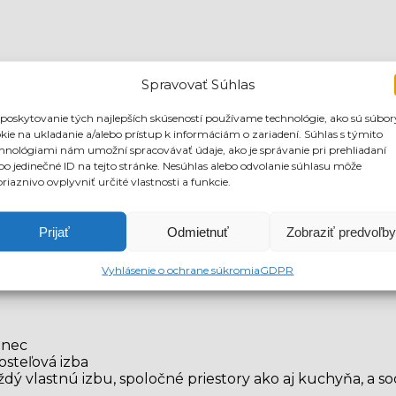
ka priamo zo mzdy 118 eur
Spravovať Súhlas
ri vybavení všetkých registračných povinností v Holands
 ktoré sa bežne pracujú, nedele poväčšine voľné
poskytovanie tých najlepších skúseností používame technológie, ako sú súbor
kie na ukladanie a/alebo prístup k informáciám o zariadení. Súhlas s týmito
hnológiami nám umožní spracovávať údaje, ako je správanie pri prehliadaní
bo jedinečné ID na tejto stránke. Nesúhlas alebo odvolanie súhlasu môže
riaznivo ovplyvniť určité vlastnosti a funkcie.
azyk
Prijať
Odmietnuť
Zobraziť predvoľby
Vyhlásenie o ochrane súkromia
GDPR
anec
osteľová izba
vlastnú izbu, spoločné priestory ako aj kuchyňa, a sociá