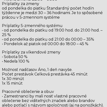
Príplatky za zmeny
od pondelka do piatku Štandardný počet hodín
týždenne je medzi 30 – 36 hodinami. Je to spôsobené
prácou v 5-zmennom systéme
Príplatky 5-zmenného systému
• od pondelka do piatku od 19:00 hod. do 21:00 hod. –
25 %
• od pondelka do piatku od 21:00 do 00:00 – 35%
• Pondelok až piatok od 00:00 do 18:00 – 45 %
Príplatky za víkendové zmeny
• Sobota 50 %
• Nedeľa 100 %
Možnosť nadčasov Áno, 1 deň navyše.
Počet prestávok Celková prestávka 45 minút
1x 30 minút
1x 15 minút
Pracovné oblečenie a obuv
• Zamestnanci by mali nosiť vlastné pracovné
oblečenie bez viditeľných značiek alebo brandov
alebo potlačí s názvom spoločnosti (aj na ponožkách).