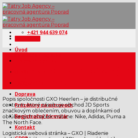
Skip
to
content
+421 944 639 074
Whatsapp
Úvod
Práca v sklade / logistika
Pracovné ponuky
Práca v sklade so značkovým
O nás
oblečením pre JD sports
Fotogaléria
Doprava
Popis spoločnosti GXO Heerlen – je distribučné
Prázdniny na ostrovoch
centrum, ktoré zásobuje obchod JD Sports
značkovým oblečením, obuvou a doplnkami od
Registračný formulár
obľúbených značiek vrátane: Nike, Adidas, Puma a
The North Face.
Kontakt
Logistická webová stránka – GXO | Riadenie