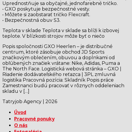
Uprednostňuje sa obyčajné, jednofarebné tričko.
• GXO poskytuje bezpečnostné vesty.
• Môžete si zaobstarať tričko Flexcraft.
• Bezpečnostná obuv S3.
Teplota v sklade Teplota v sklade sa blíži k izbovej
teplote. V blízkosti strojov môže byť o niečo
Popis spoločnosti GXO Heerlen – je distribučné
centrum, ktoré zásobuje obchod JD Sports
značkovým oblečením, obuvou a doplnkami od
obľúbených značiek vrátane: Nike, Adidas, Puma a
The North Face. Logistická webová stránka – GXO |
Riadenie dodávateľského reťazca | 3PL zmluvná
logistika Pracovná pozícia: Skladník Popis práce
Zamestnanci budú pracovať v rôznych oddeleniach
skladu v […]
Tatryjob Agency | 2026
Úvod
Pracovné ponuky
O nás
Fotogaléria