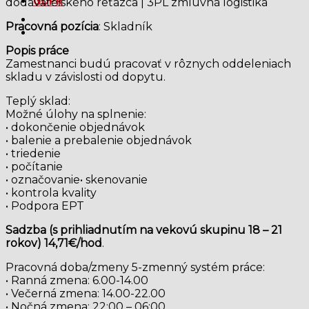
GDPR
dodávateľského reťazca | 3PL zmluvná logistika
Pracovná pozícia
: Skladník
Popis práce
Zamestnanci budú pracovať v rôznych oddeleniach
skladu v závislosti od dopytu.
Teplý sklad:
Možné úlohy na splnenie:
• dokončenie objednávok
• balenie a prebalenie objednávok
• triedenie
• počítanie
• označovanie• skenovanie
• kontrola kvality
• Podpora EPT
Sadzba (s prihliadnutím na vekovú skupinu 18 – 21
rokov) 14,71€/hod
.
Pracovná doba/zmeny 5-zmenný systém práce:
• Ranná zmena: 6.00-14.00
• Večerná zmena: 14.00-22.00
• Nočná zmena: 22:00 – 06:00