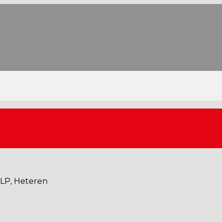
a drogériou KRUIDVAT
 LP, Heteren