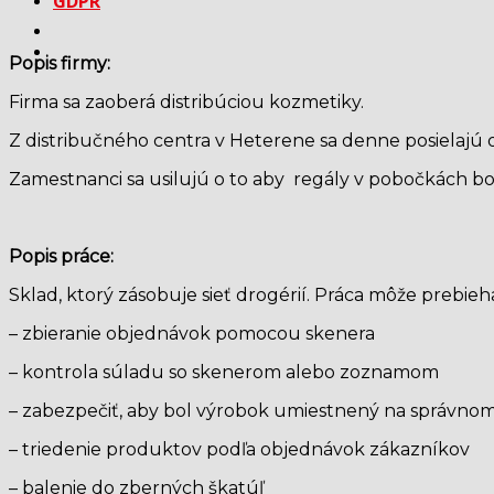
GDPR
Popis firmy:
Firma sa zaoberá distribúciou kozmetiky.
Z distribučného centra v Heterene sa denne posielajú 
Zamestnanci sa usilujú o to aby regály v pobočkách bo
Popis práce:
Sklad, ktorý zásobuje sieť drogérií. Práca môže prebie
– zbieranie objednávok pomocou skenera
– kontrola súladu so skenerom alebo zoznamom
– zabezpečiť, aby bol výrobok umiestnený na správnom
– triedenie produktov podľa objednávok zákazníkov
– balenie do zberných škatúľ