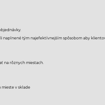
objednávky.
li naplnené tým najefektívnejším spôsobom aby klientov
hať na rôznych miestach.
 mieste v sklade