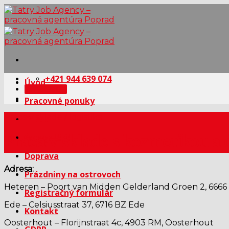
Skip
to
content
+421 944 639 074
Úvod
Whatsapp
Pracovné ponuky
Práca v sklade / logistika
O nás
Fotogaléria
Práca v sklade s kozmetikou 
Doprava
Adresa:
Prázdniny na ostrovoch
Heteren – Poort van Midden Gelderland Groen 2, 6666
Registračný formulár
Ede – Celsiusstraat 37, 6716 BZ Ede
Kontakt
Oosterhout – Florijnstraat 4c, 4903 RM, Oosterhout