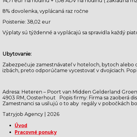
14,71 eur na hodinu + 1,08 ADV na hodinu ( základná mz
8% dovolenka, vyplácaná raz ročne
Poistenie: 38,02 eur
Výplaty sú týždenné a vyplácajú sa spravidla každý pia
Ubytovanie:
Zabezpečuje zamestnávateľ v hoteloch, bytoch alebo d
izbách, preto odporúčame vycestovať v dvojiciach. Popl
Adresa: Heteren – Poort van Midden Gelderland Groen 2,
4903 RM, Oosterhout Popis firmy: Firma sa zaoberá dis
Zamestnanci sa usilujú o to aby regály v pobočkách bo
Tatryjob Agency | 2026
Úvod
Pracovné ponuky