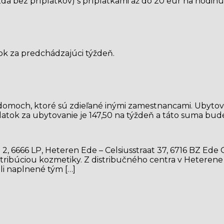
da bez príplatkov) s príplatkami až do 20 eur na hodinu
tok za predchádzajúci týždeň.
omoch, ktoré sú zdieľané inými zamestnancami. Ubytova
atok za ubytovanie je 147,50 na týždeň a táto suma bude
 6666 LP, Heteren Ede – Celsiusstraat 37, 6716 BZ Ede Oo
tribúciou kozmetiky. Z distribučného centra v Heterene
li naplnené tým […]