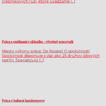
črepníkových ruží, ktoré uvádzame [...]
Práca s rastlinami v skleníku – výrobný pracovník
Miesto výkonu práce: De Kwakel O spoločnosti
Spoločnosť disponuje s viac ako 25 druhov izbových
rastlín. Špecializujú [...]
Práca v baliarni hamburgerov