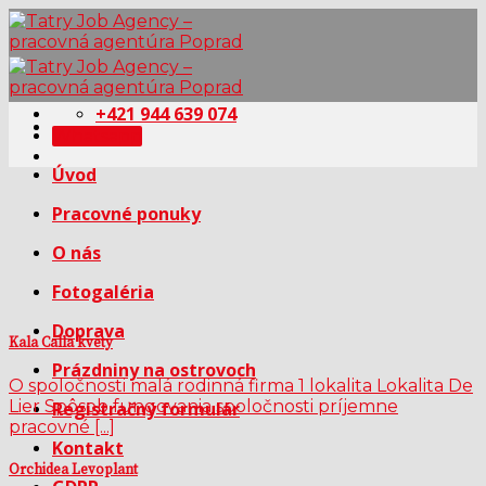
Skip
to
content
+421 944 639 074
Whatsapp
Úvod
Pracovné ponuky
O nás
Fotogaléria
Doprava
Kala Calla kvety
Prázdniny na ostrovoch
O spoločnosti malá rodinná firma 1 lokalita Lokalita De
Lier Spôsob fungovania spoločnosti príjemne
Registračný formulár
pracovné [...]
Kontakt
Orchidea Levoplant